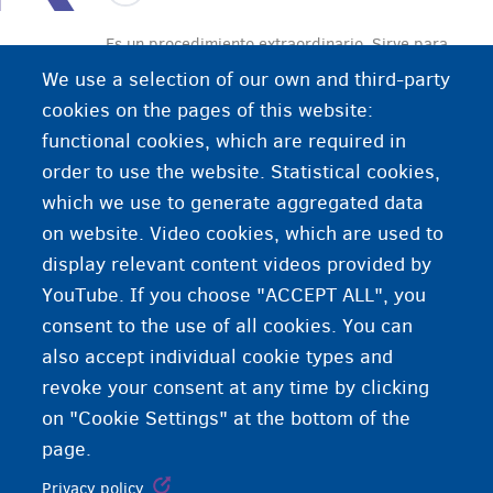
Es un procedimiento extraordinario. Sirve para
situaciones en las cuales usted no se puede
We use a selection of our own and third-party
acoger a otro procedimiento de residencia, pero
cookies on the pages of this website:
sí tiene un motivo para su estancia en Bélgica.
functional cookies, which are required in
Necesita un documento de identidad para iniciar
order to use the website. Statistical cookies,
este procedimiento. El procedimiento cuesta 350
which we use to generate aggregated data
euros por cada adulto que integra el expediente.
on website. Video cookies, which are used to
display relevant content videos provided by
YouTube. If you choose "ACCEPT ALL", you
consent to the use of all cookies. You can
also accept individual cookie types and
revoke your consent at any time by clicking
on "Cookie Settings" at the bottom of the
page.
Privacy policy