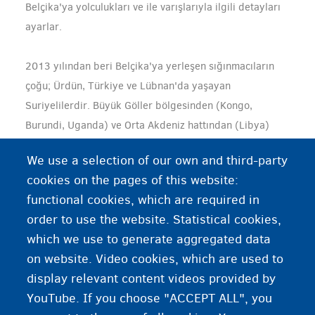
Belçika'ya yolculukları ve ile varışlarıyla ilgili detayları
ayarlar.
2013 yılından beri Belçika'ya yerleşen sığınmacıların
çoğu; Ürdün, Türkiye ve Lübnan'da yaşayan
Suriyelilerdir. Büyük Göller bölgesinden (Kongo,
Burundi, Uganda) ve Orta Akdeniz hattından (Libya)
Afrikalı sığınmacılar da ayrıca uluslararası koruma
We use a selection of our own and third-party
almıştır.
cookies on the pages of this website:
functional cookies, which are required in
order to use the website. Statistical cookies,
Halihazırda Belçika’da ya da Avrupa’da bulunan
which we use to generate aggregated data
mülteciler için yeniden yerleştirme yapılması
on website. Video cookies, which are used to
mümkün değildir.
display relevant content videos provided by
YouTube. If you choose "ACCEPT ALL", you