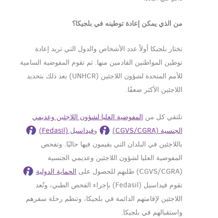
من الذي يمكن إعادة توطينه في بلجيكا؟
تختار بلجيكا أولاً عدد الأشخاص والدول التي تريد إعادة
توطين المواطنين القادمين منها. ثم تقوم المفوضية السامية
للأمم المتحدة لشؤون اللاجئين (UNHCR) بعد ذلك بتحديد
اللاجئين الأكثر ضعفًا.
تلتقي كل من
المفوضية العليا لشؤون اللاجئين وعديمي
الجنسية (CGVS/CGRA)
و
فيداسيل (Fedasil)
باللاجئين في البلدان التي يقيمون فيها حاليًا. وتفحص
المفوضية العليا لشؤون اللاجئين وعديمي الجنسية
(CGVS/CGRA) طلبهم للحصول على
الحماية الدولية
.
تقوم فيداسيل (Fedasil) بإجراء الفحص الطبي، وتُعد
اللاجئين لإقامتهم الدائمة في بلجيكا، وتنظم رحلة سفرهم
واستقبالهم في بلجيكا.