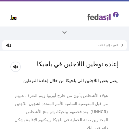
Skip
to
main
content
العودة إلى الخلف
جميع الموضوعات
اللجوء وإجراءاته
إعادة توطين اللاجئين في بلجيكا
إجراءات أخرى
يصل بعض اللاجئين إلى بلجيكا من خلال إعادة التوطين.
هؤلاء الأشخاص يأتون من خارج أوروبا ويتم التعرف عليهم
من قبل المفوضية السامية للأمم المتحدة لشؤون اللاجئين
(UNHCR). بعد فحصهم ببلجيكا، يتم منح الأشخاص
المختارين صفة الحماية في بلجيكا ويمكنهم الإقامة بشكل
دائم في البلاد.