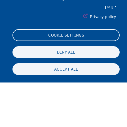
page.
Privacy policy
COOKIE SETTINGS
Footer
Cookie Settings
(menu)
بيان ملفات تعريف الارتباط
DENY ALL
بيان إمكانية الوصول
ACCEPT ALL
الخصوصية وإخلاء المسئولية
Persistent
AR
footer
إخلاء مسؤولية
menu
للاتصال بناٍ
Fedasil info, all rights reserved © 2026 - made by
Nascom