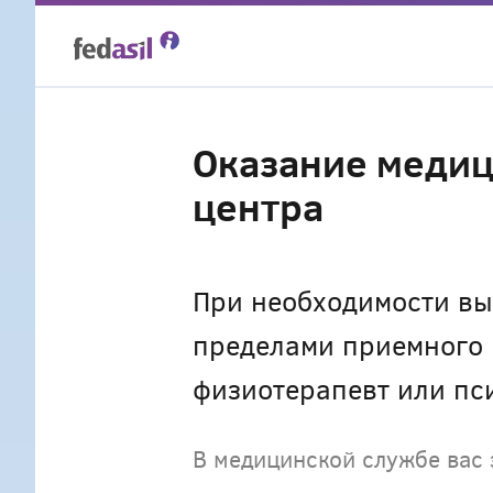
Skip
to
main
Оказание медиц
content
центра
При необходимости вы
пределами приемного ц
физиотерапевт или пс
В медицинской службе вас 