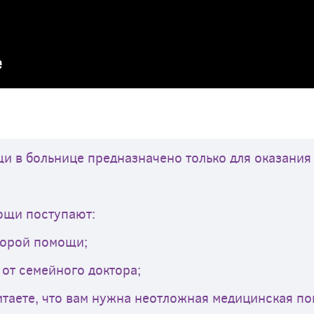
и в больнице предназначено только для оказани
ощи поступают:
рой помощи;
 семейного доктора;
те, что вам нужна неотложная медицинская по