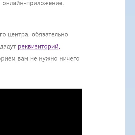
з онлайн-приложение.
го центра, обязательно
ыдадут
реквизиторий,
орием вам не нужно ничего