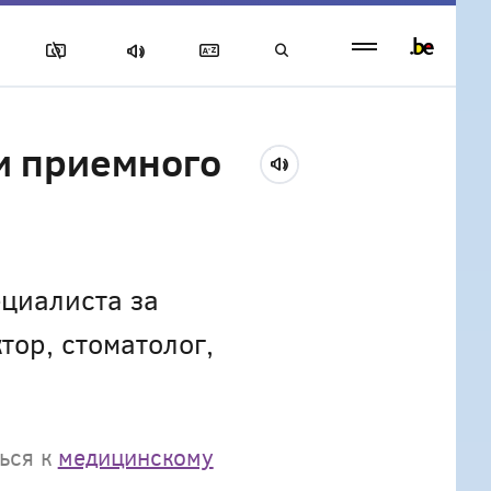
Persistent
footer
menu
и приемного
циалиста за
тор, стоматолог,
ься к
медицинскому