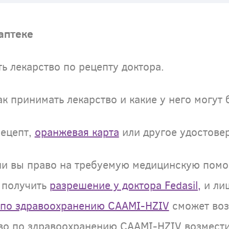
аптеке
ть лекарство по рецепту доктора.
ак принимать лекарство и какие у него могут
рецепт,
оранжевая карта
или другое удостове
 ли вы право на требуемую медицинскую помощ
 получить
разрешение у доктора Fedasil,
и лиш
 по здравоохранению CAAMI-HZIV
сможет воз
тво по здравоохранению CAAMI-HZIV возмести