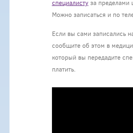
специалисту
за пределами ц
Можно записаться и по тел
Если вы сами записались н
сообщите об этом в медиц
который вы передадите спе
платить.