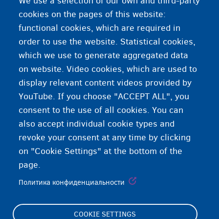
We use a selection of our own and third-party
данных
cookies on the pages of this website:
functional cookies, which are required in
Fedasil оставляет за собой право вносить изменения
order to use the website. Statistical cookies,
в положение о защите персональных данных. Самая
which we use to generate aggregated data
последняя версия документа всегда доступна на
on website. Video cookies, which are used to
сайте
www.fedasilinfo.be
.
display relevant content videos provided by
YouTube. If you choose "ACCEPT ALL", you
consent to the use of all cookies. You can
also accept individual cookie types and
revoke your consent at any time by clicking
on "Cookie Settings" at the bottom of the
page.
Политика конфиденциальности
COOKIE SETTINGS