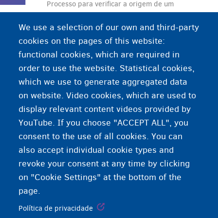
Processo para verificar a origem de um
documento. A legalização é a confirmação oficial
We use a selection of our own and third-party
de que a assinatura e o carimbo contidos no
cookies on the pages of this website:
documento são genuínos.
functional cookies, which are required in
A legalização está relacionada à forma do
order to use the website. Statistical cookies,
documento, mas não confirma se seu conteúdo
which we use to generate aggregated data
está correto.
on website. Video cookies, which are used to
display relevant content videos provided by
YouTube. If you choose "ACCEPT ALL", you
consent to the use of all cookies. You can
also accept individual cookie types and
revoke your consent at any time by clicking
on "Cookie Settings" at the bottom of the
page.
Política de privacidade