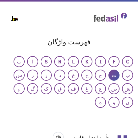
Skip
to
main
content
فهرست واژگان
C
F
I
K
L
R
S
ا
ب
پ
ت
ج
ح
خ
د
ر
ز
س
ش
ص
ع
غ
ف
ق
ک
گ
م
ن
و
ه
تأیید اعتبار قانونی