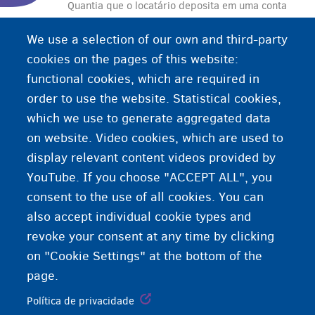
Quantia que o locatário deposita em uma conta
bloqueada em seu nome no início do contrato de
We use a selection of our own and third-party
locação. No final do período de locação, o
cookies on the pages of this website:
locatário receberá o dinheiro de volta se tiver
functional cookies, which are required in
cumprido todas as suas obrigações previstas no
order to use the website. Statistical cookies,
contrato de locação.
which we use to generate aggregated data
on website. Video cookies, which are used to
display relevant content videos provided by
YouTube. If you choose "ACCEPT ALL", you
consent to the use of all cookies. You can
also accept individual cookie types and
revoke your consent at any time by clicking
on "Cookie Settings" at the bottom of the
page.
Política de privacidade