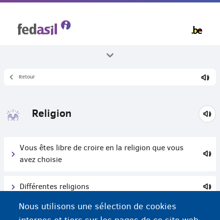
Skip
to
main
content
Retour
Tous les thèmes
Vivre en Belgique
Religion
Vous êtes libre de croire en la religion que vous
avez choisie
Différentes religions
Nous utilisons une sélection de cookies
Cours de religion à l'école