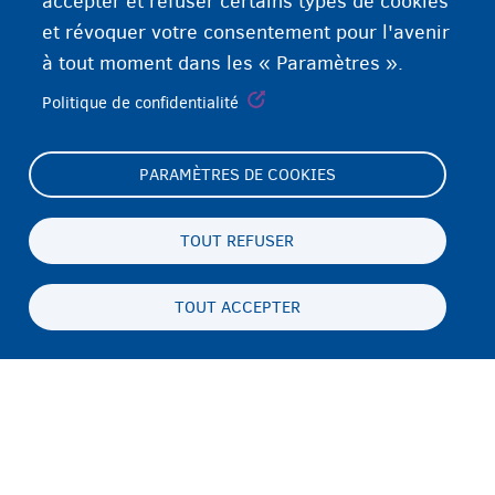
accepter et refuser certains types de cookies
et révoquer votre consentement pour l'avenir
à tout moment dans les « Paramètres ».
Politique de confidentialité
PARAMÈTRES DE COOKIES
Footer
Paramètres de cookies
(menu)
Déclaration relative aux cookies
TOUT REFUSER
Déclaration d'accessibilité
TOUT ACCEPTER
Vie privée & mentions légales
Persistent
FR
footer
Disclaimer
menu
Contact
Fedasil info, all rights reserved © 2026 - made by
Nascom