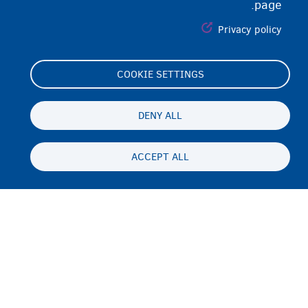
page.
Privacy policy
COOKIE SETTINGS
Footer
Cookie Settings
(menu)
Cookies statement
DENY ALL
Accessibility statement
ACCEPT ALL
حریم شخصی و رفع مسئولیت
Persistent
FA
footer
Disclaimer
menu
تماس
Fedasil info, all rights reserved © 2026 - made by
Nascom