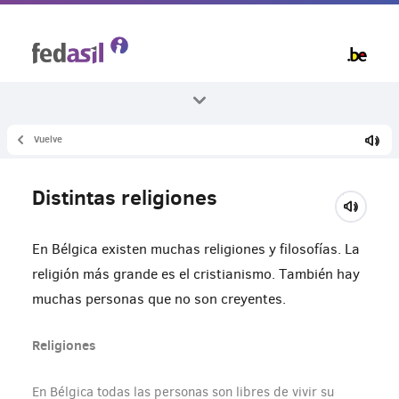
Skip
to
main
content
Vuelve
Todos los temas
Vivir en Bélgica
Distintas religiones
Religion
En Bélgica existen muchas religiones y filosofías. La
religión más grande es el cristianismo. También hay
muchas personas que no son creyentes.
Religiones
En Bélgica todas las personas son libres de vivir su