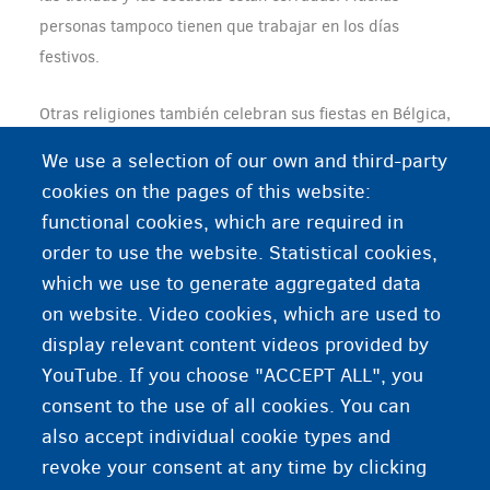
personas tampoco tienen que trabajar en los días
festivos.
Otras religiones también celebran sus fiestas en Bélgica,
pero la mayoría de las tiendas siguen abiertas y las
We use a selection of our own and third-party
personas tienen que ir a trabajar e ir a la escuela.
cookies on the pages of this website:
functional cookies, which are required in
order to use the website. Statistical cookies,
Información adicional
which we use to generate aggregated data
on website. Video cookies, which are used to
Información sobre la libertad de religión
display relevant content videos provided by
YouTube. If you choose "ACCEPT ALL", you
consent to the use of all cookies. You can
also accept individual cookie types and
revoke your consent at any time by clicking