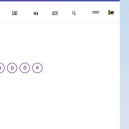
Persistent
footer
menu
N
O
Ö
P