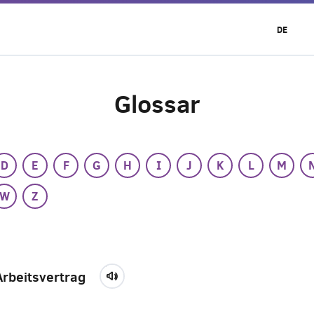
DE
Glossar
D
E
F
G
H
I
J
K
L
M
W
Z
Arbeitsvertrag