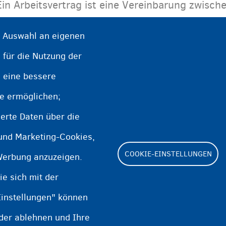
Ein Arbeitsvertrag ist eine Vereinbarung zwisc
Arbeitnehmer. Er enthält die Bedingungen der B
e Auswahl an eigenen
die Anzahl der Arbeitsstunden, das Gehalt usw.
 für die Nutzung der
e eine bessere
te ermöglichen;
erte Daten über die
 und Marketing-Cookies,
COOKIE-EINSTELLUNGEN
Werbung anzuzeigen.
e sich mit der
Einstellungen" können
Footer
oder ablehnen und Ihre
Cookie Settings
Cooki