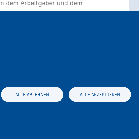
hen dem Arbeitgeber und dem
eschäftigung, wie zum Beispiel
ALLE ABLEHNEN
ALLE AKZEPTIEREN
es statement
Accessibility statement