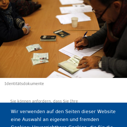
Identitätsdokumente
Sie können anfordern, dass Sie Ihre
Identitätsdokumente zurück erhalten. Digitale und
Wir verwenden auf den Seiten dieser Website
gefälschte Dokumente werden nicht zurückgegeben.
eine Auswahl an eigenen und fremden