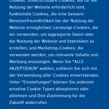
Cookies: Unverzichtbare Cookies, die für die
Nutzung der Website erforderlich sind;
Wählen Sie Ihre Situation:
funktionale Cookies, die eine bessere
Benutzerfreundlichkeit bei der Nutzung der
Sie sind anerkannter Flüchtling/haben subsidiären
Website ermöglichen; Leistungs-Cookies, die
Schutz erhalten
wir verwenden, um aggregierte Daten über
Sie möchten in Ihre Herkunftsland zurückkehren
die Nutzung der Website und Statistiken zu
erstellen; und Marketing-Cookies, die
Sie benötigen aus einem anderen Grund Ihre
verwendet werden, um relevante Inhalte und
Identitätsdokumente zurück
Werbung anzuzeigen. Wenn Sie "ALLE
AKZEPTIEREN" wählen, erklären Sie sich mit
der Verwendung aller Cookies einverstanden.
Unter "Einstellungen" können Sie jederzeit
einzelne Cookie-Typen akzeptieren oder
ablehnen und Ihre Zustimmung für die
Zukunft widerrufen.