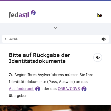
Skip
to
main
content
Zurück
Alle Themenbereiche
Asyl und das Verfahren
Bitte auf Rückgabe der
Identitätsdokumente
Identitätsdokumente
Zu Beginn Ihres Asylverfahrens müssen Sie Ihre
Identitätsdokumente (Pass, Ausweis) an das
Ausländeramt
oder das
CGRA/CGVS
übergeben.