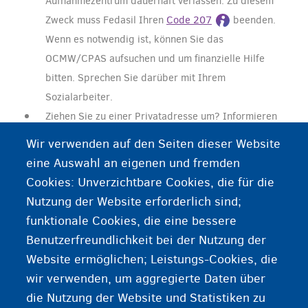
Aufnahmezentrum dauerhaft verlassen. Zu diesem
Zweck muss Fedasil Ihren
Code 207
beenden.
Wenn es notwendig ist, können Sie das
OCMW/CPAS aufsuchen und um finanzielle Hilfe
bitten. Sprechen Sie darüber mit Ihrem
Sozialarbeiter.
Ziehen Sie zu einer Privatadresse um? Informieren
Sie die Asyldienste mit dem Formular
Wir verwenden auf den Seiten dieser Website
„Adressänderung“
über Ihre neue Adresse.
eine Auswahl an eigenen und fremden
Cookies: Unverzichtbare Cookies, die für die
Nutzung der Website erforderlich sind;
funktionale Cookies, die eine bessere
Benutzerfreundlichkeit bei der Nutzung der
Nach Arbeit suchen
Website ermöglichen; Leistungs-Cookies, die
Einer Krankenkasse beitreten
wir verwenden, um aggregierte Daten über
die Nutzung der Website und Statistiken zu
Ein Bankkonto eröffnen