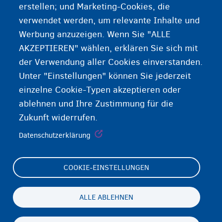
erstellen; und Marketing-Cookies, die
verwendet werden, um relevante Inhalte und
Soziale Unterstützung vom OCMW/CPAS
Werbung anzuzeigen. Wenn Sie "ALLE
AKZEPTIEREN" wählen, erklären Sie sich mit
der Verwendung aller Cookies einverstanden.
Unter "Einstellungen" können Sie jederzeit
einzelne Cookie-Typen akzeptieren oder
ablehnen und Ihre Zustimmung für die
Zukunft widerrufen.
Datenschutzerklärung
COOKIE-EINSTELLUNGEN
Footer
Cookie Settings
(menu)
Cookies statement
ALLE ABLEHNEN
Accessibility statement