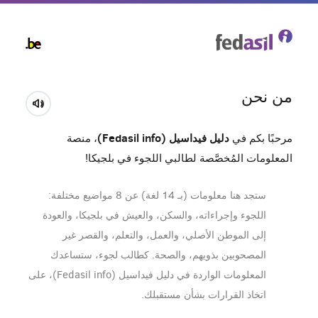
Skip
to
main
content
من نحن
دليل فيداسيل (Fedasil info)
مرحبًا بكم في
، منصة
المعلومات المُخصَّصة لطالبي اللجوء في بلجيكا!
ستجد هنا معلومات (بـ 14 لغة) عن 8 مواضيع مختلفة:
اللجوء وإجراءاته، والسكن، والعيش في بلجيكا، والعودة
إلى الموطن الأصلي، والعمل، والتعلم، والقصر غير
المصحوبين بذويهم، والصحة. كطالب لجوء، ستساعدك
المعلومات الواردة في دليل فيداسيل (Fedasil info)، على
اتخاذ القرارات بشأن مستقبلك.