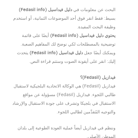
دليل فيداسيل (Fedasil info)
البحث عن معلومات في
بسيط: فقط انقر فوق أحد الموضوعات الثمانية، أو استخدم
وظيفة البحث المفيدة.
يحتوي دليل فيداسيل (Fedasil info)
أيضًا على قائمة
توضيحية بالمصطلحات لكي نوضح لك المفاهيم الصعبة.
دليل فيداسيل (Fedasil info)
ويمكنك أيضًا جعل
يتحدث
إليك: انقر على أيقونة الصوت وستتم قراءة النص.
فيدازيل (Fedasil)؟
فيدازيل (Fedasil) هي الوكالة الاتحادية البلجيكية لاستقبال
طالبي اللجوء. فيدازيل (Fedasil) مسؤولة عن مواقع
الاستقبال في بلجيكا وتشرف على جودة الاستقبال والإرشاد
والتوجيه المُقدَّمين لطالبي اللجوء.
وننظم في فيدازيل أيضاً عملية العودة الطوعية إلى بلدان
الموطن الأصلي.