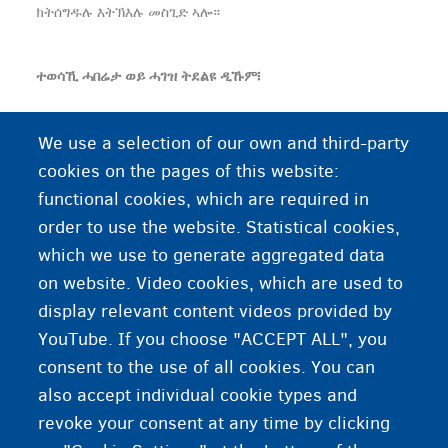
ክትሰግዱሉ እትኽእሉ መስጊድ ኣሎ።
ተወሳኺ ሓበሬታ ወይ ሓገዝ ትደልዩ ዲኹም፧
ዝቐርበኩም መስጊድ፡ ቤተ-ክርስትያን ድዩስ ካልእ ቦታ ኣምልኾ ኣበይ
We use a selection of our own and third-party
ከምዝርከብ ንምፍላጥ፡ ንኣሳላጢ/ት ማኽበራዊ ጉዳይኩም ተወከሱ።
cookies on the pages of this website:
functional cookies, which are required in
order to use the website. Statistical cookies,
ተወሳኺ ሓበሬታ
which we use to generate aggregated data
on website. Video cookies, which are used to
ሓበሬታ ብዛዕባ ዝተፋላለያ ሃይማኖታት
display relevant content videos provided by
YouTube. If you choose "ACCEPT ALL", you
consent to the use of all cookies. You can
also accept individual cookie types and
revoke your consent at any time by clicking