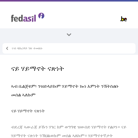
Skip
to
main
content
ናብ ዳሕረዋይ ገጽ ተመለሱ
ኵላቶም ኣርእስተ-ቴማታት
ኣብ ቤልጂዩም ምቕማጥ
ናይ ሃይማኖት ናጽነት
ሃይማኖት
ኣብ ቤልጅዩም፡ ንዝድላይኩም ሃይማኖት ኰነ እምነት ንኽትስዕቡ
መሰል ኣለኩም
ናይ ሃይማኖት ናጽነት
ብደረጃ ኣውራጃ ይኹን ሃገር ከም ወግዓዊ ዝውሰድ ሃይማኖት የልቦን። ናይ
ሃይማኖት ናጽነት ንኽህልወኩም መሰል ኣለኩም። ሃይማኖተኛታት