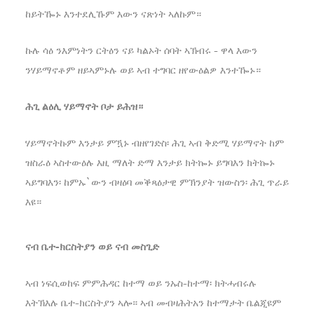
ከይትዀኑ እንተደሊኹም እውን ናጽነት ኣለኩም።
ኩሉ ሳዕ ንእምነትን ርትዕን ናይ ካልኦት ሰባት ኣኽብሩ - ዋላ እውን
ንሃይማኖቶም ዘይኣምኑሉ ወይ ኣብ ተግባር ዘየውዕልዎ እንተዀኑ።
ሕጊ ልዕሊ ሃይማኖት ቦታ ይሕዝ።
ሃይማኖትኩም እንታይ ምዃኑ ብዘየገድስ፡ ሕጊ ኣብ ቅድሚ ሃይማኖት ከም
ዝስራዕ ኣስተውዕሉ እዚ ማለት ድማ እንታይ ክትኰኑ ይግባእን ክትኰኑ
ኣይግባእን፡ ከምኡ`ውን ብዛዕባ መቕጻዕታዊ ምኽንያት ዝውስን፡ ሕጊ ጥራይ
እዩ።
ናብ ቤተ-ክርስትያን ወይ ናብ መስጊድ
ኣብ ነፍሲወከፍ ምምሕዳር ከተማ ወይ ንኡስ-ከተማ፡ ክትሓብሩሉ
እትኽእሉ ቤተ-ክርስትያን ኣሎ። ኣብ መብዛሕትአን ከተማታት ቤልጂዩም