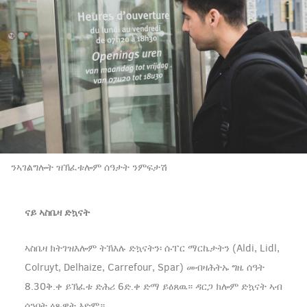
ንኣገልግሎት ዝኽፈቱሎም ሰዓታት ንምፍታሽ
ናይ ኣስቤዛ ድኳናት
ኣስቤዛ ክትገዝእሎም ትኽእሉ ድኳናትን፡ ሱፐር ማርኬታትን (Aldi, Lidl,
Colruyt, Delhaize, Carrefour, Spar) መብዛሕትኡ ግዜ ሰዓት
8.30ቅ.ቀ ይኽፈቱ ድሕሪ 6ድ.ቀ ድማ ይዕጸዉ። ዳርጋ ክሎም ድኳናት ኣብ
ሰንበት ዕጹዋት እዮም።