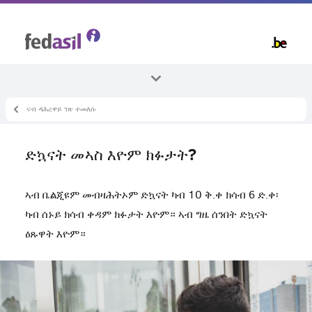
Skip
to
main
content
ናብ ዳሕረዋይ ገጽ ተመለሱ
ኵላቶም ኣርእስተ-ቴማታት
ኣብ ቤልጂዩም ምቕማጥ
ድኳናት መኣስ እዮም ክፉታት?
ኣብያተ-መሸጣ ዝኽፈቱሎም ሰዓታት
ኣብ ቤልጂዩም መብዛሕትኦም ድኳናት ካብ 10 ቅ.ቀ ክሳብ 6 ድ.ቀ፡
ካብ ሰኑይ ክሳብ ቀዳም ክፉታት እዮም። ኣብ ግዜ ሰንበት ድኳናት
ዕጹዋት እዮም።