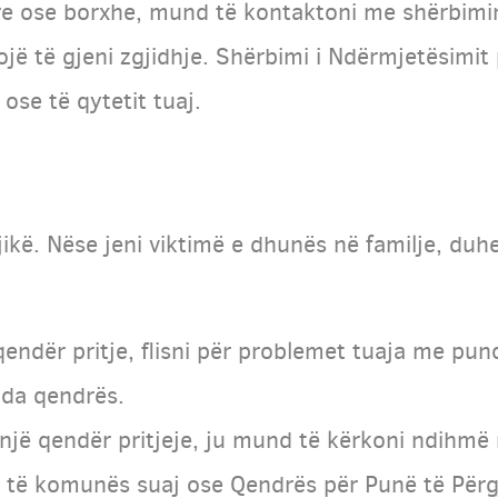
re ose borxhe, mund të kontaktoni me shërbimi
ojë të gjeni zgjidhje. Shërbimi i Ndërmjetësimi
ose të qytetit tuaj.
kë. Nëse jeni viktimë e dhunës në familje, duhe
endër pritje, flisni për problemet tuaja me pun
nda qendrës.
një qendër pritjeje, ju mund të kërkoni ndihmë
 të komunës suaj ose Qendrës për Punë të Për