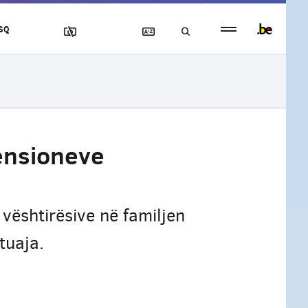
Persistent
SQ
footer
menu
ensioneve
vështirësive në familjen
tuaja.