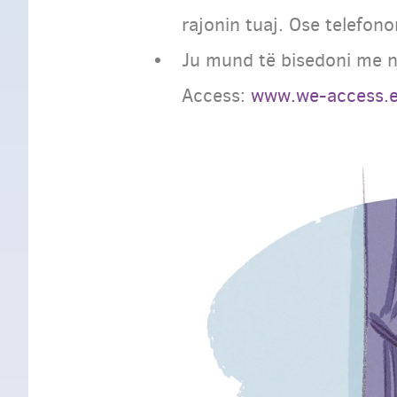
rajonin tuaj. Ose telefon
Ju mund të bisedoni me n
Access:
www.we-access.e