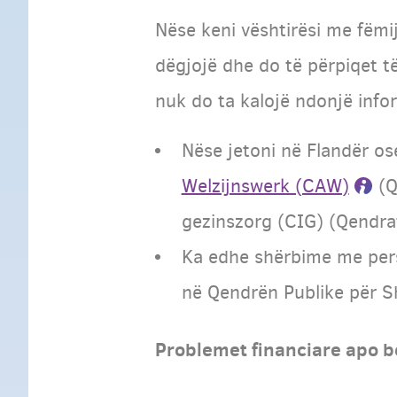
Nëse keni vështirësi me fëmij
dëgjojë dhe do të përpiqet të
nuk do ta kalojë ndonjë infor
Nëse jetoni në Flandër os
Welzijnswerk (CAW)
(Q
gezinszorg (CIG) (Qendrat
Ka edhe shërbime me pers
në Qendrën Publike për S
Problemet financiare apo b