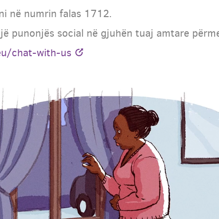
oni në numrin falas 1712.
jë punonjës social në gjuhën tuaj amtare përme
u/chat-with-us