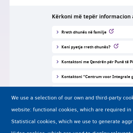
Kërkoni më tepër informacion
Rreth dhunës në familje
Keni pyetje rreth dhunës?
Kontaktoni me Qendrën për Punë të 
Kontaktoni “Centrum voor Integrale g
Kërkoni ndihmë përmes uebsajtit të A
We use a selection of our own and third-party cook
Informacion shtesë
website: functional cookies, which are required in
Statistical cookies, which we use to generate agg
Punonjësi juaj social