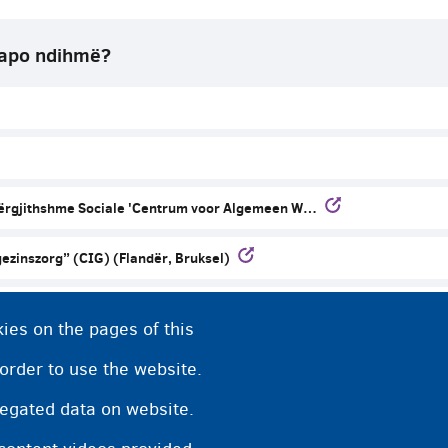
 apo ndihmë?
Përgjithshme Sociale 'Centrum voor Algemeen W…
ezinszorg” (CIG) (Flandër, Bruksel)
cces (për gratë që janë viktima të dhunës)
ies on the pages of this
 order to use the website.
regated data on website.