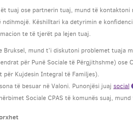
ët tuaj ose partnerin tuaj, mund të kontaktoni n
 ndihmojë. Këshilltari ka detyrimin e konfidencial
macion te të tjerët pa lejen tuaj.
e Bruksel, mund t’i diskutoni problemet tuaja 
endrat për Punë Sociale të Përgjithshme) ose C
 për Kujdesin Integral të Familjes).
ona të besuar në Valoni. Punonjësi juaj
social
hërbimet Sociale CPAS të komunës suaj, mund 
orxhet