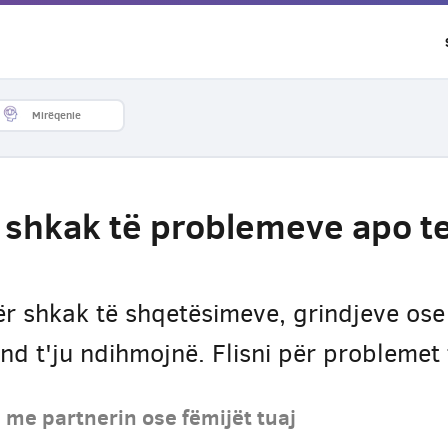
Mirëqenie
 shkak të problemeve apo t
r shkak të shqetësimeve, grindjeve ose 
d t'ju ndihmojnë. Flisni për problemet 
me partnerin ose fëmijët tuaj