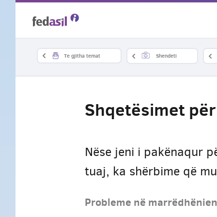
Skip
to
main
Te gjitha temat
Shendeti
content
Shqetësimet për
Nëse jeni i pakënaqur pë
tuaj, ka shërbime që mun
Probleme në marrëdhënien 