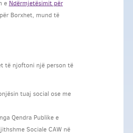
n e
Ndërmjetësimit për
t për Borxhet, mund të
t të njoftoni një person të
onjësin tuaj social ose me
 nga Qendra Publike e
gjithshme Sociale CAW në