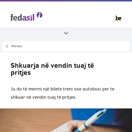
Skip
to
main
content
Mbrapa
Te gjitha temat
Strehimi
Shkuarja në vendin tuaj të
Ne nje qender pritjeje
pritjes
Ju do të merrni një bilete treni ose autobusi per te
shkuar në vendin tuaj të pritjes.