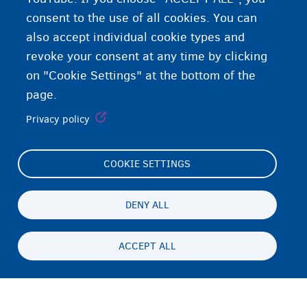
consent to the use of all cookies. You can
also accept individual cookie types and
revoke your consent at any time by clicking
on "Cookie Settings" at the bottom of the
page.
Privacy policy
COOKIE SETTINGS
Footer
Cookie Settings
(menu)
Cookies statement
DENY ALL
Accessibility statement
ACCEPT ALL
Privatesia & Mospranimi
Persistent
SQ
footer
Disclaimer
menu
Kontakti