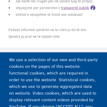
një hartë me rrugën për në vendin tuaj të pritjes;
shpjegime per perdorimin e
transportit publik
;
biletat e nevojshme te trenit ose autobusit
Fedasil informon qendrën ne te cilen ju do të vini.
Qendra ju pret në të njëjtën ditë.
Harta e rrjetit hekurudhor (SNCB)
We use a selection of our own and third-party
cookies on the pages of this website:
Harta e Belgjikes
functional cookies, which are required in
order to use the website. Statistical cookies,
Informacion shtese
which we use to generate aggregated data
on website. Video cookies, which are used to
Te marresh trenin, tramvaj ose autobusin
display relevant content videos provided by
YouTube. If you choose "ACCEPT ALL", you