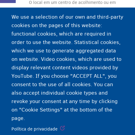
O local em um centro de acolhimento ou em
alguma iniciativa de acolhimento local que a
We use a selection of our own and third-party
Fedasil disponibiliza a você. No local de
cookies on the pages of this website:
acolhimento, você terá direito a um lugar para
functional cookies, which are required in
dormir, alimentação, acompanhamento, etc.
order to use the website. Statistical cookies,
which we use to generate aggregated data
on website. Video cookies, which are used to
display relevant content videos provided by
YouTube. If you choose "ACCEPT ALL", you
consent to the use of all cookies. You can
also accept individual cookie types and
revoke your consent at any time by clicking
on "Cookie Settings" at the bottom of the
page.
Política de privacidade