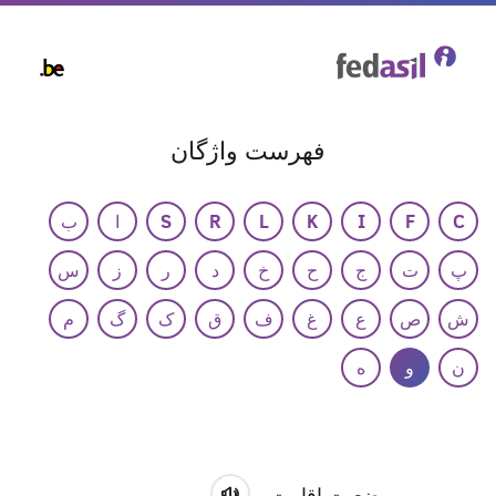
Skip
to
main
content
فهرست واژگان
C
F
I
K
L
R
S
ا
ب
پ
ت
ج
ح
خ
د
ر
ز
س
ش
ص
ع
غ
ف
ق
ک
گ
م
ن
و
ه
وضعیت اقامت