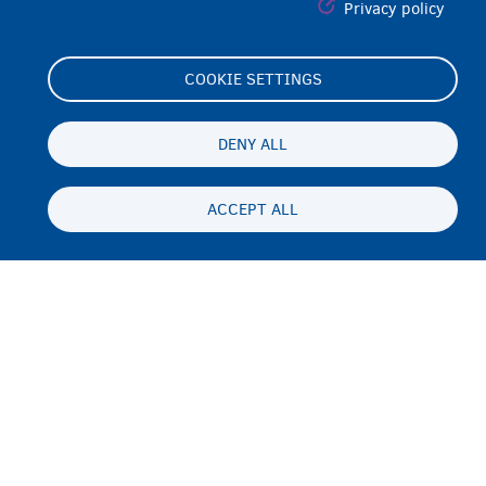
Privacy policy
COOKIE SETTINGS
Footer
Cookie Settings
(menu)
Cookies statement
DENY ALL
Accessibility statement
ACCEPT ALL
حریم شخصی و رفع مسئولیت
Persistent
FA
footer
Disclaimer
menu
تماس
Fedasil info, all rights reserved © 2026 - made by
Nascom