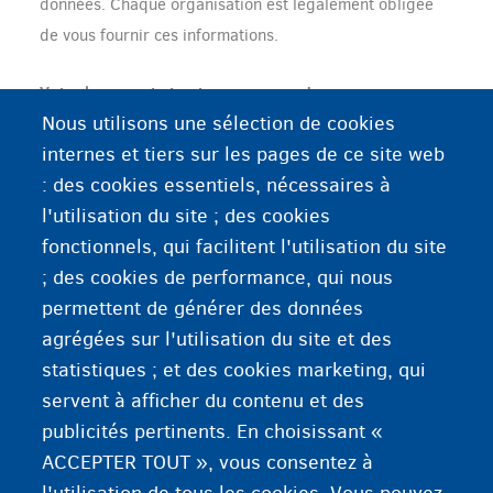
données. Chaque organisation est légalement obligée
de vous fournir ces informations.
Votre logement et votre correspondance
Nous utilisons une sélection de cookies
Votre logement et votre correspondance (courriel,
internes et tiers sur les pages de ce site web
lettres) sont privés. Les pouvoirs publics peuvent
: des cookies essentiels, nécessaires à
uniquement interférer :
l'utilisation du site ; des cookies
fonctionnels, qui facilitent l'utilisation du site
si la sécurité publique ou le bien-être économique
; des cookies de performance, qui nous
est menacé
permettent de générer des données
pour éviter des faits punissables
agrégées sur l'utilisation du site et des
pour protéger la santé, les bonnes mœurs, les
statistiques ; et des cookies marketing, qui
droits et les libertés d'autrui.
servent à afficher du contenu et des
publicités pertinents. En choisissant «
ACCEPTER TOUT », vous consentez à