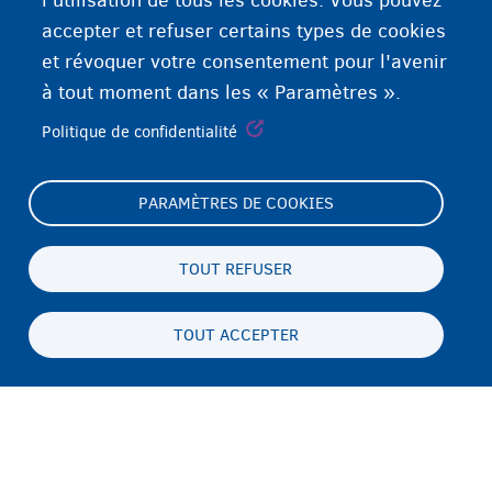
l'utilisation de tous les cookies. Vous pouvez
accepter et refuser certains types de cookies
et révoquer votre consentement pour l'avenir
à tout moment dans les « Paramètres ».
Politique de confidentialité
PARAMÈTRES DE COOKIES
Footer
Paramètres de cookies
(menu)
Déclaration relative aux cookies
TOUT REFUSER
Déclaration d'accessibilité
TOUT ACCEPTER
Vie privée & mentions légales
Persistent
FR
footer
Disclaimer
menu
Contact
Fedasil info, all rights reserved © 2026 - made by
Nascom