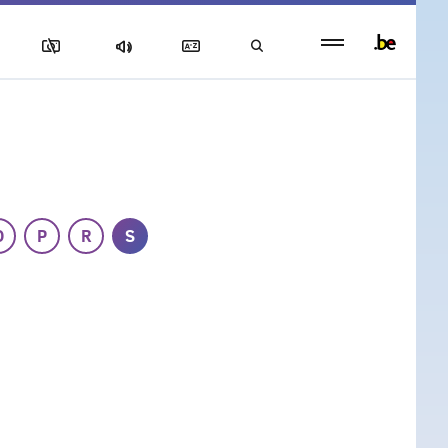
Persistent
footer
menu
O
P
R
S