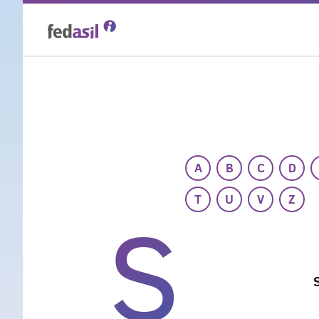
Skip
to
main
content
A
B
C
D
T
U
V
Z
S