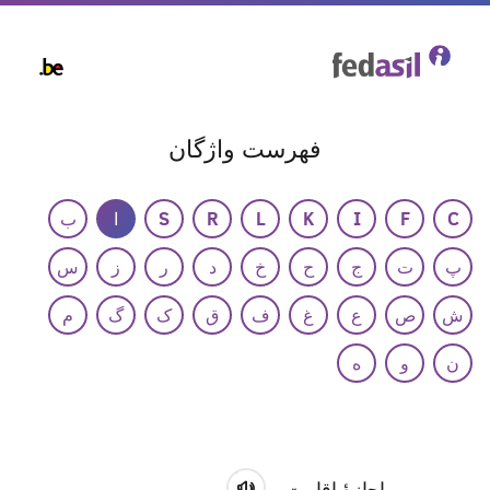
Skip
to
main
content
فهرست واژگان
C
F
I
K
L
R
S
ا
ب
پ
ت
ج
ح
خ
د
ر
ز
س
ش
ص
ع
غ
ف
ق
ک
گ
م
ن
و
ه
اجازۀ اقامت