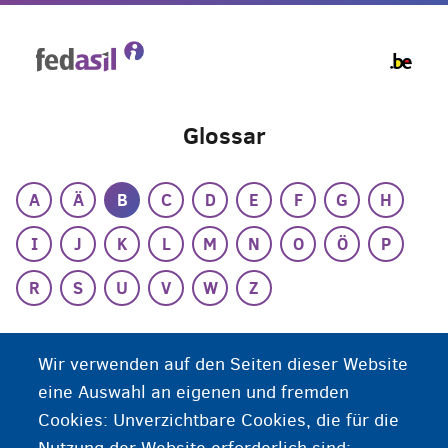
Skip
to
main
content
Glossar
A
Ä
B
C
D
E
F
G
H
I
J
K
L
M
N
O
Ö
P
R
S
U
V
W
Z
B
Wir verwenden auf den Seiten dieser Website
eine Auswahl an eigenen und fremden
Bruttolohn/Nettolohn
Cookies: Unverzichtbare Cookies, die für die