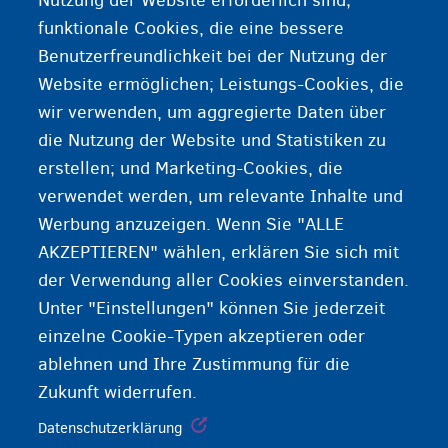
Nutzung der Website erforderlich sind;
Lohn ist das Geld, das eine Person mit ihre Arbeit
funktionale Cookies, die eine bessere
verdient. Der Betrag vor dem Abzug von Steuern
Benutzerfreundlichkeit bei der Nutzung der
wird als Bruttolohn bezeichnet. Der Betrag nach
Website ermöglichen; Leistungs-Cookies, die
dem Abzug der Steuern wird als Nettolohn
wir verwenden, um aggregierte Daten über
bezeichnet.
die Nutzung der Website und Statistiken zu
erstellen; und Marketing-Cookies, die
verwendet werden, um relevante Inhalte und
Werbung anzuzeigen. Wenn Sie "ALLE
AKZEPTIEREN" wählen, erklären Sie sich mit
der Verwendung aller Cookies einverstanden.
Unter "Einstellungen" können Sie jederzeit
einzelne Cookie-Typen akzeptieren oder
ablehnen und Ihre Zustimmung für die
Zukunft widerrufen.
Datenschutzerklärung