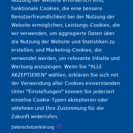
Nutzung der Website erforderlich sind;
Eine ärztliche Bescheinigung wird nach einer
funktionale Cookies, die eine bessere
medizinischen Untersuchung von einem Arzt
Benutzerfreundlichkeit bei der Nutzung der
ausgestellt. Manchmal benötigen Sie eine
Website ermöglichen; Leistungs-Cookies, die
ärztliche Bescheinigungen oder können eine
wir verwenden, um aggregierte Daten über
ärztliche Bescheinigung verwenden, um Ihre
die Nutzung der Website und Statistiken zu
Darlegung oder bestimmte Tatsachen zu belegen.
erstellen; und Marketing-Cookies, die
verwendet werden, um relevante Inhalte und
Werbung anzuzeigen. Wenn Sie "ALLE
AKZEPTIEREN" wählen, erklären Sie sich mit
der Verwendung aller Cookies einverstanden.
Unter "Einstellungen" können Sie jederzeit
einzelne Cookie-Typen akzeptieren oder
ablehnen und Ihre Zustimmung für die
Zukunft widerrufen.
Datenschutzerklärung