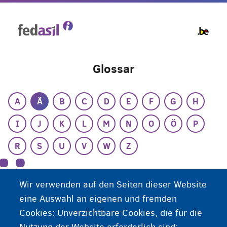
Skip
to
main
content
Glossar
A
Ä
B
C
D
E
F
G
H
I
J
K
L
M
N
O
Ö
P
R
S
U
V
W
Z
Ä
Wir verwenden auf den Seiten dieser Website
eine Auswahl an eigenen und fremden
Ärztliche Bescheinigung
Cookies: Unverzichtbare Cookies, die für die