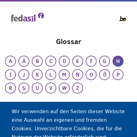
Skip
to
main
content
Glossar
A
Ä
B
C
D
E
F
G
H
I
J
K
L
M
N
O
Ö
P
R
S
U
V
W
Z
H
Wir verwenden auf den Seiten dieser Website
eine Auswahl an eigenen und fremden
Herdenimmunität
Cookies: Unverzichtbare Cookies, die für die