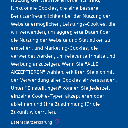
Nutzung der Website erforderlich sind;
Zu einer Herdenimmunität kommt es, wenn eine
funktionale Cookies, die eine bessere
große Gruppe Menschen eine Resistenz gegen ein
Benutzerfreundlichkeit bei der Nutzung der
Virus aufbaut. So wird die weitere Ausbreitung
Website ermöglichen; Leistungs-Cookies, die
des Virus erschwert.
wir verwenden, um aggregierte Daten über
die Nutzung der Website und Statistiken zu
erstellen; und Marketing-Cookies, die
verwendet werden, um relevante Inhalte und
Werbung anzuzeigen. Wenn Sie "ALLE
AKZEPTIEREN" wählen, erklären Sie sich mit
der Verwendung aller Cookies einverstanden.
Unter "Einstellungen" können Sie jederzeit
einzelne Cookie-Typen akzeptieren oder
ablehnen und Ihre Zustimmung für die
Zukunft widerrufen.
Datenschutzerklärung