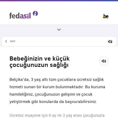
Skip
to
main
content
Geri
Bütün temalar
Sağlık
Bebeğinizin ve küçük
Çocuk sağlığı
çocuğunuzun sağlığı
Belçika’da, 3 yaş altı tüm çocuklara ücretsiz sağlık
hizmeti sunan bir kurum bulunmaktadır. Bu kuruma
hamileliğiniz, çocuğunuzun gelişimi ve çocuk
yetiştirmek gibi konularda da başvurabilirsiniz.
Ücretsiz muayene için 0 ay ile 3 yaş arası çocuğunuzla