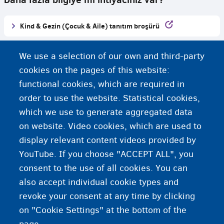
Kind & Gezin (Çocuk & Aile) tanıtım broşürü
Kind & Gezin’in çocuk gelişimi hakkındaki kısa filmi
We use a selection of our own and third-party
cookies on the pages of this website:
Ek bilgiler
functional cookies, which are required in
order to use the website. Statistical cookies,
Tıbbi yardıma mı ihtiyacınız var?
which we use to generate aggregated data
on website. Video cookies, which are used to
Okula giden çocuklar
display relevant content videos provided by
YouTube. If you choose "ACCEPT ALL", you
consent to the use of all cookies. You can
also accept individual cookie types and
revoke your consent at any time by clicking
on "Cookie Settings" at the bottom of the