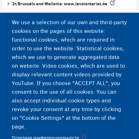
In Brussels and Wallonia: www.levolontariat.be
In Flanders: www.refuinterim.be
We use a selection of our own and third-party
cookies on the pages of this website:
Дополнительная информация
functional cookies, which are required in
order to use the website. Statistical cookies,
Вы хотите найти работу
which we use to generate aggregated data
on website. Video cookies, which are used to
Зарабатывать деньги
display relevant content videos provided by
YouTube. If you choose "ACCEPT ALL", you
consent to the use of all cookies. You can
also accept individual cookie types and
revoke your consent at any time by clicking
on "Cookie Settings" at the bottom of the
page.
Политика конфиденциальности