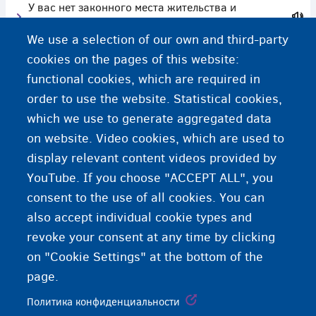
У вас нет законного места жительства и
нуждаюсь в медицинской помощи
We use a selection of our own and third-party
cookies on the pages of this website:
Медицинская страховка
functional cookies, which are required in
order to use the website. Statistical cookies,
Чесотка
which we use to generate aggregated data
on website. Video cookies, which are used to
display relevant content videos provided by
YouTube. If you choose "ACCEPT ALL", you
consent to the use of all cookies. You can
also accept individual cookie types and
revoke your consent at any time by clicking
on "Cookie Settings" at the bottom of the
page.
Политика конфиденциальности