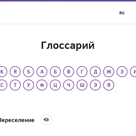
RU
Глоссарий
K
R
S
А
Б
В
Г
Д
Ж
З
С
Т
У
Ф
Ц
Ч
Ш
Э
Я
Переселение