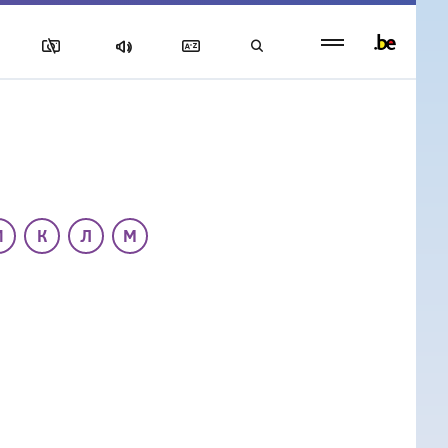
Persistent
footer
menu
И
К
Л
М