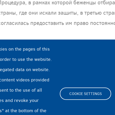
Процедура, в рамках которой беженцы отбира
страны, где они искали защиты, в третью стра
согласилась предоставить им право постоянн
ies on the pages of this
 order to use the website.
regated data on website.
 content videos provided
nt to the use of all
COOKIE SETTINGS
pes and revoke your
Footer
s" at the bottom of the
Cookie Settings
Cooki