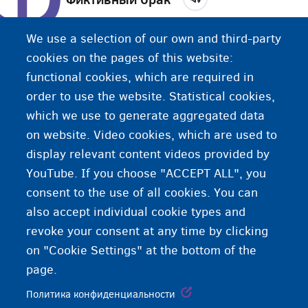
Брак, в котором хотя бы один из супругов
We use a selection of our own and third-party
вступает в брачные отношения только для того,
cookies on the pages of this website:
чтобы получить вид на жительство в стране, а
functional cookies, which are required in
не чтобы связать свою жизнь с другим
order to use the website. Statistical cookies,
человеком.
which we use to generate aggregated data
on website. Video cookies, which are used to
display relevant content videos provided by
YouTube. If you choose "ACCEPT ALL", you
consent to the use of all cookies. You can
also accept individual cookie types and
revoke your consent at any time by clicking
on "Cookie Settings" at the bottom of the
page.
Политика конфиденциальности