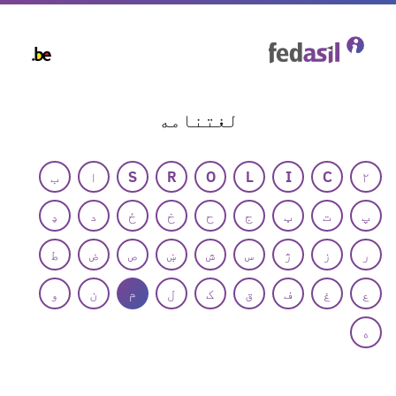
Skip
to
main
content
لغتنامه
۲
C
I
L
O
R
S
ا
ب
پ
ت
ټ
ج
ح
خ
ځ
د
ډ
ر
ز
ژ
س
ش
ښ
ص
ض
ط
ع
غ
ف
ق
ک
ل
م
ن
و
ه