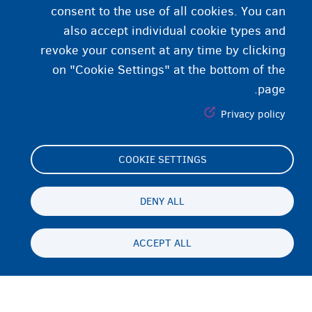
consent to the use of all cookies. You can
also accept individual cookie types and
revoke your consent at any time by clicking
on "Cookie Settings" at the bottom of the
page.
Privacy policy
COOKIE SETTINGS
Footer
Cookie Settings
(menu)
Cookies statement
DENY ALL
Accessibility statement
ACCEPT ALL
محرمیت او سلب مسئولیت
Persistent
PS
footer
Disclaimer
menu
تماس