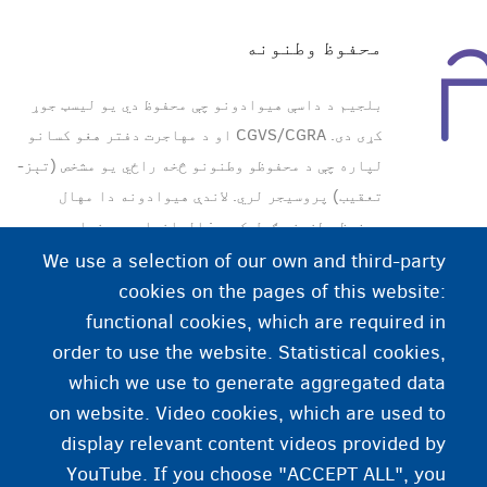
محفوظ وطنونه
بلجیم د داسې هیوادونو چې محفوظ دي یو لیسټ جوړ
کړی دی. CGVS/CGRA او د مهاجرت دفتر هغو کسانو
لپاره چې د محفوظو وطنونو څخه راځي یو مشخص (تېز-
تعقیب) پروسیجر لري. لاندې هیوادونه دا مهال
محفوظ وطنونه ګڼل کېږي: البانیا، بوسنیا-
هرزیګووینا، FYROM، کوسوو، مونټینګرو، سربیا،
We use a selection of our own and third-party
هند او جورجیا
cookies on the pages of this website:
functional cookies, which are required in
order to use the website. Statistical cookies,
which we use to generate aggregated data
.
on website. Video cookies, which are used to
display relevant content videos provided by
YouTube. If you choose "ACCEPT ALL", you