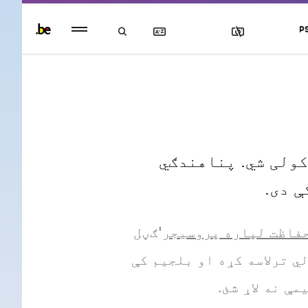
Persistent
P
footer
menu
کولی شي. پناهندګي
ې دی.
فاظت لپاره پروسیجر
'ګڼل
ي ترلاسه کړه او بلجیم کې
ې نه لاړ شئ.