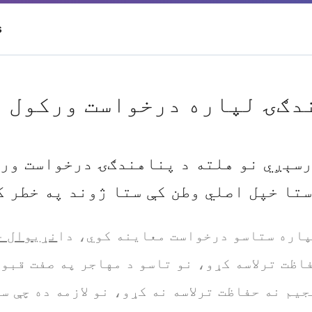
S
دګۍ لپاره درخواست ورکول
رسېږي نو هلته د پناهندګۍ درخواست ور
تا خپل اصلي وطن کې ستا ژوند په خطر ک
اره ستاسو درخواست معاینه کوي، دا
نړیوال ح
اظت ترلاسه کړو، نو تاسو د مهاجر په صفت قبول
یم نه حفاظت ترلاسه نه کړو، نو لازمه ده چې سیم