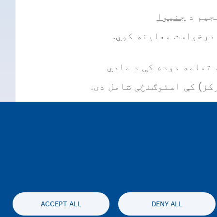
لجیم د
جنیوا
درخواست معاینه کوي.
 تمامه موده کې د مادي
کز) کې استوګنځی شامل دی.
ل کېږي.
ACCEPT ALL
DENY ALL