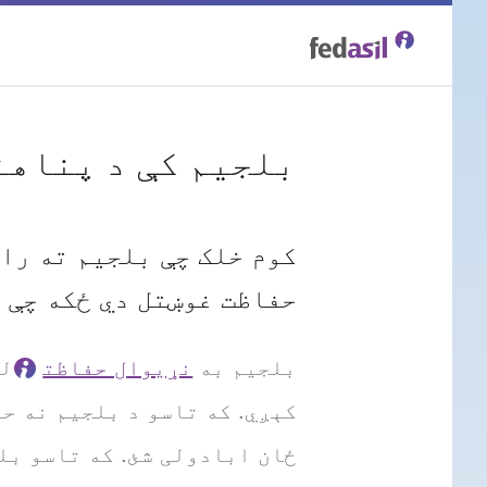
Skip
to
main
بلجیم کې د پناهن
content
کوم خلک چې بلجیم ته را
حفاظت غوښتل دي ځکه چې س
بلجیم به
نړیوال حفاظت
لپ
کېږي. که تاسو د بلجیم نه حف
ځان ابادولی شئ. که تاسو بلج