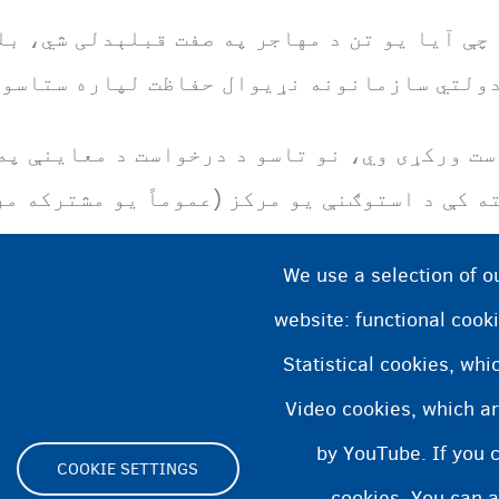
چې آیا یو تن د مهاجر په صفت قبلېدلی شي، ب
دولتي سازمانونه نړیوال حفاظت لپاره ستاسو 
ت ورکړی وي، نو تاسو د درخواست د معاینې په
ه کې د استوګنې یو مرکز (عموماً یو مشترکه مر
ه درخواست ورکوونکو ته مالي مرسته نه ورکو
We use a selection of o
website: functional cooki
Statistical cookies, wh
Video cookies, which ar
by YouTube. If you 
COOKIE SETTINGS
cookies. You can a