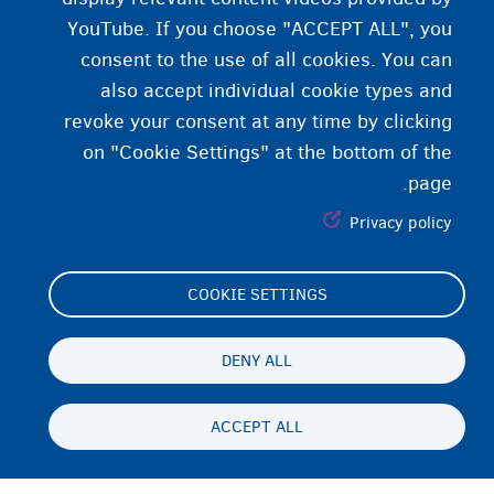
YouTube. If you choose "ACCEPT ALL", you
consent to the use of all cookies. You can
also accept individual cookie types and
revoke your consent at any time by clicking
on "Cookie Settings" at the bottom of the
page.
Privacy policy
COOKIE SETTINGS
Footer
Cookie Settings
(menu)
Cookies statement
DENY ALL
Accessibility statement
ACCEPT ALL
حریم شخصی و رفع مسئولیت
Persistent
FA
footer
Disclaimer
menu