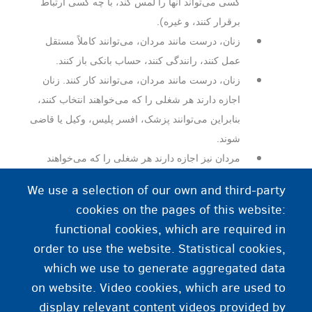
کسی می‌تواند آنها را لمس کند، با چه کسی ارتباط
برقرار کنند، و غیره).
زنان، درست مانند مردان، می‌توانند کاملاً مستقل
عمل کنند، رانندگی کنند، حساب بانکی باز کنند.
زنان، درست مانند مردان، می‌توانند کار کنند. زنان
اجازه دارند هر شغلی را که می‌خواهند انتخاب کنند،
بنابراین می‌توانند پزشک، افسر پلیس، وکیل یا قاضی
شوند.
مردان نیز اجازه دارند هر شغلی را که می‌خواهند
انتخاب کنند، بنابراین می‌توانند پرستار یا نظافت‌چی
We use a selection of our own and third-party
باشند.
cookies on the pages of this website:
functional cookies, which are required in
order to use the website. Statistical cookies,
آیا به اطلاعات یا کمک بیشتری نیاز دارید؟
which we use to generate aggregated data
on website. Video cookies, which are used to
اطلاعات بیشتر درباره حقوق و برابری جنسیتی
display relevant content videos provided by