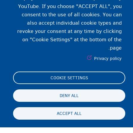
YouTube. If you choose "ACCEPT ALL", you
consent to the use of all cookies. You can
also accept individual cookie types and
revoke your consent at any time by clicking
on "Cookie Settings" at the bottom of the
page.
Privacy policy
COOKIE SETTINGS
Footer
Cookie Settings
(menu)
Cookies statement
DENY ALL
Accessibility statement
ACCEPT ALL
حریم شخصی و رفع مسئولیت
Persistent
FA
footer
Disclaimer
menu
تماس