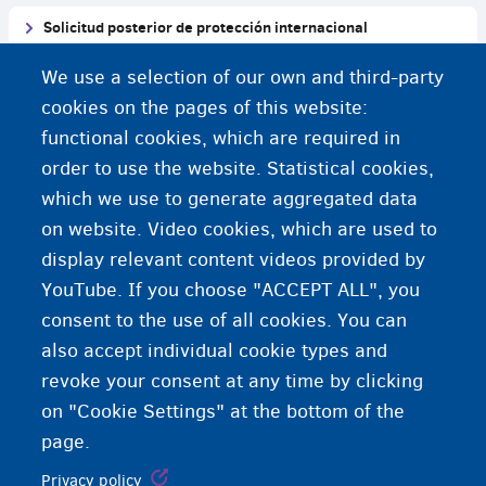
Solicitud posterior de protección internacional
We use a selection of our own and third-party
Menores
cookies on the pages of this website:
¿Tiene problemas de salud?
functional cookies, which are required in
order to use the website. Statistical cookies,
Viajar al extranjero durante el procedimiento
which we use to generate aggregated data
on website. Video cookies, which are used to
Viajar al extranjero durante el procedimiento
display relevant content videos provided by
YouTube. If you choose "ACCEPT ALL", you
consent to the use of all cookies. You can
also accept individual cookie types and
revoke your consent at any time by clicking
on "Cookie Settings" at the bottom of the
page.
Privacy policy