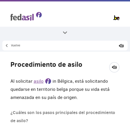
Skip
to
main
content
Vuelve
Todos los temas
Asilo y procedimiento
Procedimiento de asilo
Solicitud de asilo
Al solicitar
asilo
in Bélgica, está solicitando
quedarse en territorio belga porque su vida está
amenazada en su país de origen.
¿Cuáles son los pasos principales del procedimiento
de asilo?