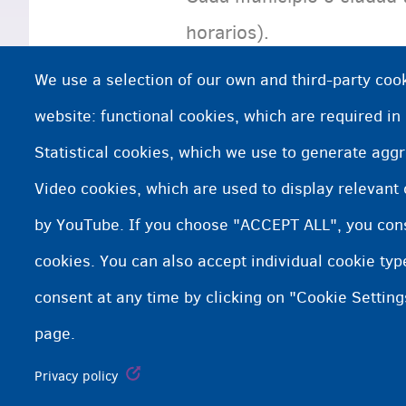
horarios).
We use a selection of our own and third-party cook
¿Necesita más información?
website: functional cookies, which are required in
Statistical cookies, which we use to generate agg
Asistencia social por parte del CPA
Video cookies, which are used to display relevant
La policía
by YouTube. If you choose "ACCEPT ALL", you conse
cookies. You can also accept individual cookie ty
consent at any time by clicking on "Cookie Setting
page.
Fedasil info, all rights reserved © 2026 - made by
Nascom
Privacy policy