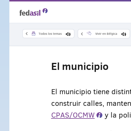
Skip
to
main
Todos los temas
Vivir en Bélgica
content
El municipio
El municipio tiene disti
construir calles, manten
CPAS/OCMW
y la pol