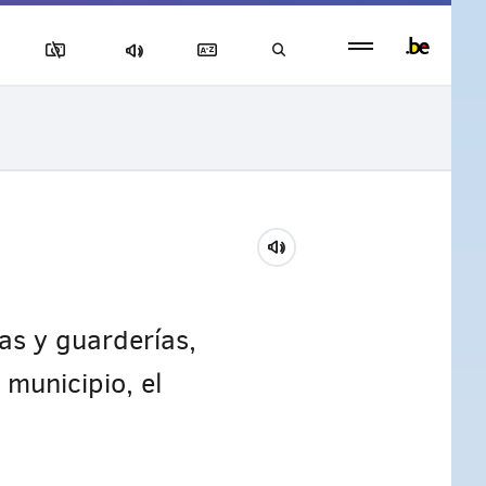
Persistent
footer
menu
las y guarderías,
 municipio, el