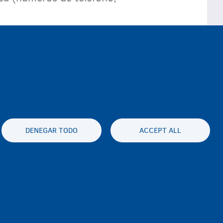
DENEGAR TODO
ACCEPT ALL
es statement
Accessibility statement
sabilidad
Disclaimer
Contacto