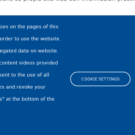
ies on the pages of this
 order to use the website.
regated data on website.
S/OCMW
 content videos provided
nt to the use of all
COOKIE SETTINGS
pes and revoke your
s" at the bottom of the
Footer
Cookie Settings
Cooki
(menu)
Privacidad y descargo de respon