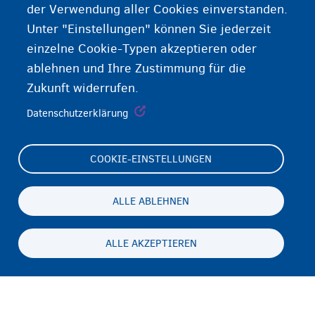
der Verwendung aller Cookies einverstanden.
Unter "Einstellungen" können Sie jederzeit
einzelne Cookie-Typen akzeptieren oder
ablehnen und Ihre Zustimmung für die
Zukunft widerrufen.
Datenschutzerklärung
COOKIE-EINSTELLUNGEN
Footer
Cookie Settings
(menu)
Cookies statement
ALLE ABLEHNEN
Accessibility statement
ALLE AKZEPTIEREN
Datenschutz und Haftungsausschluss
Persistent
DE
footer
Disclaimer
menu
Kontakt