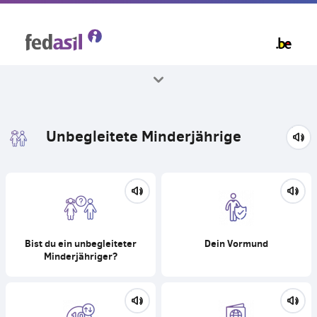
Skip
to
main
content
Alle Themenbereiche
Unbegleitete Minderjährige
Bist du ein unbegleiteter
Dein Vormund
Minderjähriger?