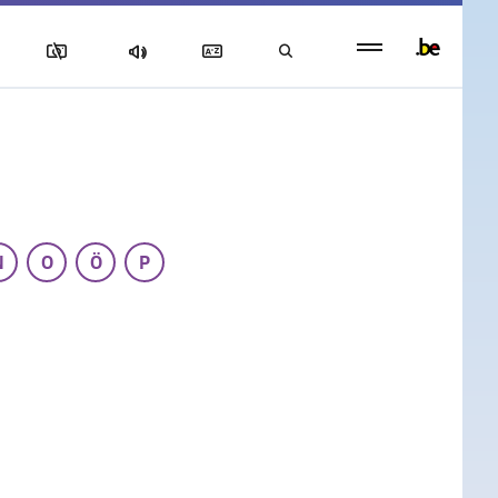
Persistent
footer
menu
N
O
Ö
P