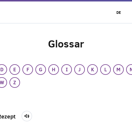
DE
Glossar
D
E
F
G
H
I
J
K
L
M
W
Z
Rezept