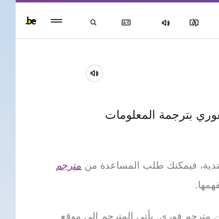
Persisten
foote
men
وري بترجمة المعلومات
هولندية، فيمكنك طلب المساعدة من
مترجم
همها.
مترجم فوري. يأتي المترجم إلى موقع