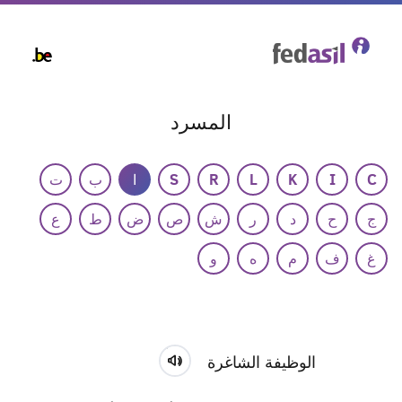
Skip
to
main
content
المسرد
C
I
K
L
R
S
ا
ب
ت
ج
ح
د
ر
ش
ص
ض
ط
ع
غ
ف
م
ه
و
الوظيفة الشاغرة