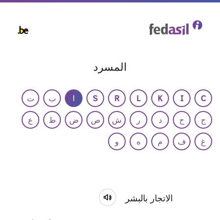
Skip
to
main
content
المسرد
C
I
K
L
R
S
ا
ب
ت
ج
ح
د
ر
ش
ص
ض
ط
ع
غ
ف
م
ه
و
الاتجار بالبشر