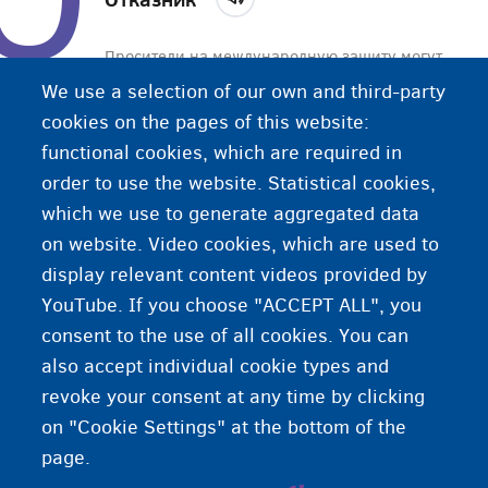
Просители на международную защиту могут
получить отрицательный ответ на свое
We use a selection of our own and third-party
заявление о предоставлении международной
cookies on the pages of this website:
защиты. Если после подачи апелляции ответ
functional cookies, which are required in
снова будет отрицательным, дело по такому
order to use the website. Statistical cookies,
иностранцу закрывается и он должен покинуть
which we use to generate aggregated data
территорию Бельгии.
on website. Video cookies, which are used to
display relevant content videos provided by
YouTube. If you choose "ACCEPT ALL", you
consent to the use of all cookies. You can
also accept individual cookie types and
revoke your consent at any time by clicking
on "Cookie Settings" at the bottom of the
page.