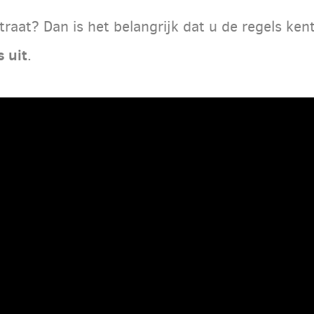
straat? Dan is het belangrijk dat u de regels ken
 uit
.