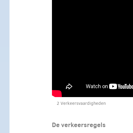
2 Verkeersvaardigheden
De verkeersregels