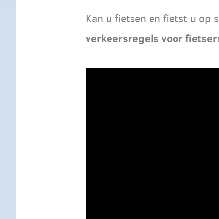
Kan u fietsen en fietst u op 
verkeersregels voor fietsers