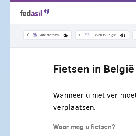
Overslaan
en
naar
Alle thema's
Leven in België
de
inhoud
Fietsen in België
gaan
Wanneer u niet ver moet 
verplaatsen.
Waar mag u fietsen?