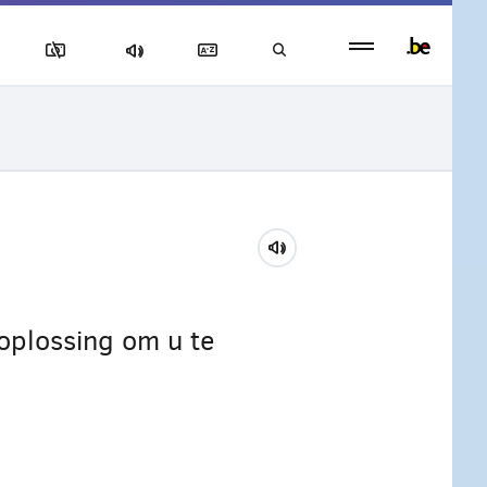
Persistent
footer
menu
 oplossing om u te