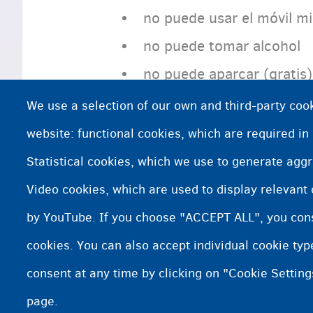
no puede usar el móvil m
no puede tomar alcohol
no puede aparcar (gratis) 
en cruces sin semáforos t
We use a selection of our own and third-party cook
website: functional cookies, which are required in
Statistical cookies, which we use to generate agg
Información adicional
Video cookies, which are used to display relevant
Un permiso de conducir belga
by YouTube. If you choose "ACCEPT ALL", you conse
cookies. You can also accept individual cookie ty
consent at any time by clicking on "Cookie Setting
page.