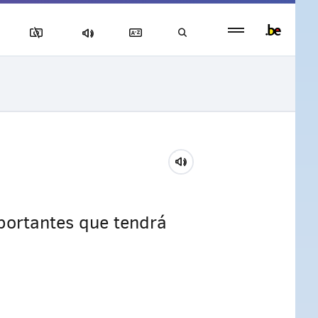
Persistent
footer
menu
portantes que tendrá