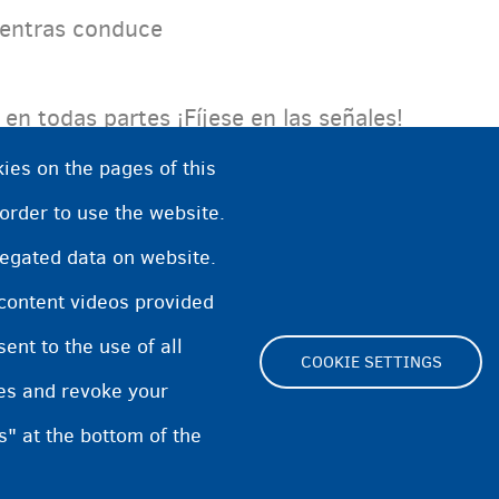
ientras conduce
en todas partes ¡Fíjese en las señales!
iene que ceder el paso a la derecha
ies on the pages of this
 order to use the website.
regated data on website.
 content videos provided
nt to the use of all
COOKIE SETTINGS
pes and revoke your
s" at the bottom of the
Footer
Cookie Settings
Cooki
(menu)
Privacidad y descargo de respon