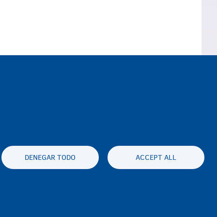
DENEGAR TODO
ACCEPT ALL
es statement
Accessibility statement
sabilidad
Disclaimer
Contacto