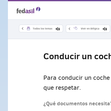
Skip
to
main
Todos los temas
Vivir en Bélgica
content
Conducir un coch
Para conducir un coche 
que respetar.
¿Qué documentos necesita