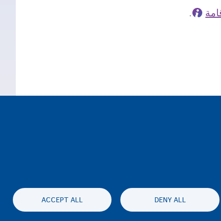
امة
.
ACCEPT ALL
DENY ALL